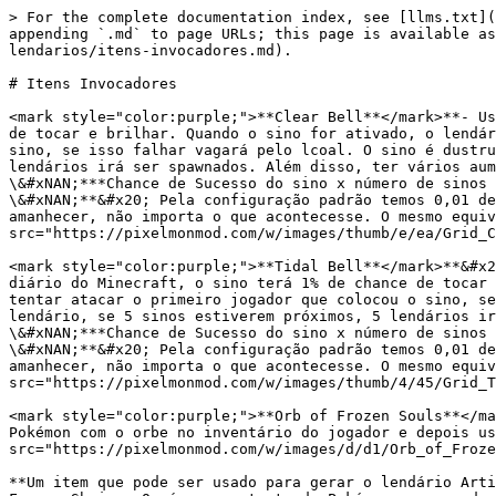
> For the complete documentation index, see [llms.txt](
appending `.md` to page URLs; this page is available a
lendarios/itens-invocadores.md).

# Itens Invocadores

<mark style="color:purple;">**Clear Bell**</mark>**- Us
de tocar e brilhar. Quando o sino for ativado, o lendár
sino, se isso falhar vagará pelo lcoal. O sino é dustru
lendários irá ser spawnados. Além disso, ter vários aum
\&#xNAN;***Chance de Sucesso do sino x número de sinos 
\&#xNAN;**&#x20; Pela configuração padrão temos 0,01 de
amanhecer, não importa o que acontecesse. O mesmo equiv
src="https://pixelmonmod.com/w/images/thumb/e/ea/Grid_C
<mark style="color:purple;">**Tidal Bell**</mark>**&#x2
diário do Minecraft, o sino terá 1% de chance de tocar 
tentar atacar o primeiro jogador que colocou o sino, se
lendário, se 5 sinos estiverem próximos, 5 lendários ir
\&#xNAN;***Chance de Sucesso do sino x número de sinos 
\&#xNAN;**&#x20; Pela configuração padrão temos 0,01 de
amanhecer, não importa o que acontecesse. O mesmo equiv
src="https://pixelmonmod.com/w/images/thumb/4/45/Grid_T
<mark style="color:purple;">**Orb of Frozen Souls**</ma
Pokémon com o orbe no inventário do jogador e depois us
src="https://pixelmonmod.com/w/images/d/d1/Orb_of_Froze
**Um item que pode ser usado para gerar o lendário Arti