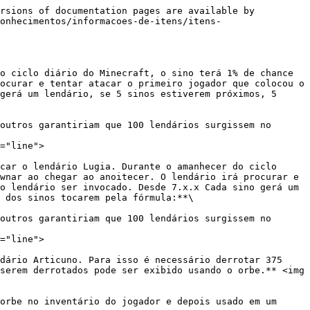
rsions of documentation pages are available by 
onhecimentos/informacoes-de-itens/itens-
o ciclo diário do Minecraft, o sino terá 1% de chance 
ocurar e tentar atacar o primeiro jogador que colocou o 
gerá um lendário, se 5 sinos estiverem próximos, 5 
outros garantiriam que 100 lendários surgissem no 
="line">

car o lendário Lugia. Durante o amanhecer do ciclo 
wnar ao chegar ao anoitecer. O lendário irá procurar e 
o lendário ser invocado. Desde 7.x.x Cada sino gerá um 
 dos sinos tocarem pela fórmula:**\

outros garantiriam que 100 lendários surgissem no 
="line">

dário Articuno. Para isso é necessário derrotar 375 
serem derrotados pode ser exibido usando o orbe.** <img 
orbe no inventário do jogador e depois usado em um 