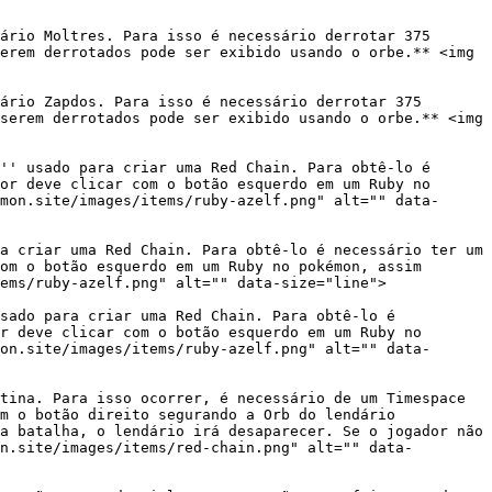
ário Moltres. Para isso é necessário derrotar 375 
erem derrotados pode ser exibido usando o orbe.** <img 
ário Zapdos. Para isso é necessário derrotar 375 
serem derrotados pode ser exibido usando o orbe.** <img 
'' usado para criar uma Red Chain. Para obtê-lo é 
or deve clicar com o botão esquerdo em um Ruby no 
mon.site/images/items/ruby-azelf.png" alt="" data-
a criar uma Red Chain. Para obtê-lo é necessário ter um 
om o botão esquerdo em um Ruby no pokémon, assim 
ems/ruby-azelf.png" alt="" data-size="line">

sado para criar uma Red Chain. Para obtê-lo é 
r deve clicar com o botão esquerdo em um Ruby no 
on.site/images/items/ruby-azelf.png" alt="" data-
tina. Para isso ocorrer, é necessário de um Timespace 
m o botão direito segurando a Orb do lendário 
a batalha, o lendário irá desaparecer. Se o jogador não 
n.site/images/items/red-chain.png" alt="" data-