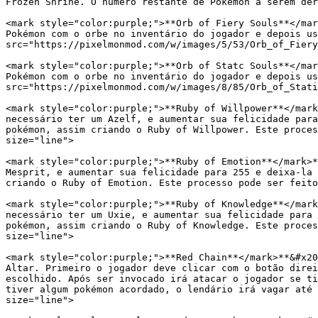
Frozen Shrine. O número restante de Pokémon a serem der
<mark style="color:purple;">**Orb of Fiery Souls**</mar
Pokémon com o orbe no inventário do jogador e depois us
src="https://pixelmonmod.com/w/images/5/53/Orb_of_Fiery
<mark style="color:purple;">**Orb of Statc Souls**</mar
Pokémon com o orbe no inventário do jogador e depois us
src="https://pixelmonmod.com/w/images/8/85/Orb_of_Stati
<mark style="color:purple;">**Ruby of Willpower**</mark
necessário ter um Azelf, e aumentar sua felicidade para
pokémon, assim criando o Ruby of Willpower. Este proces
size="line">

<mark style="color:purple;">**Ruby of Emotion**</mark>*
Mesprit, e aumentar sua felicidade para 255 e deixa-la 
criando o Ruby of Emotion. Este processo pode ser feito
<mark style="color:purple;">**Ruby of Knowledge**</mark
necessário ter um Uxie, e aumentar sua felicidade para 
pokémon, assim criando o Ruby of Knowledge. Este proces
size="line">

<mark style="color:purple;">**Red Chain**</mark>**&#x20
Altar. Primeiro o jogador deve clicar com o botão direi
escolhido. Após ser invocado irá atacar o jogador se ti
tiver algum pokémon acordado, o lendário irá vagar até 
size="line">
