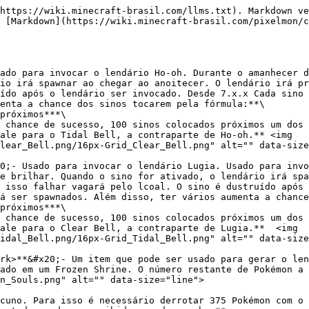
https://wiki.minecraft-brasil.com/llms.txt). Markdown ve
s [Markdown](https://wiki.minecraft-brasil.com/pixelmon/c
ado para invocar o lendário Ho-oh. Durante o amanhecer d
io irá spawnar ao chegar ao anoitecer. O lendário irá pr
ído após o lendário ser invocado. Desde 7.x.x Cada sino 
enta a chance dos sinos tocarem pela fórmula:**\

próximos***\

 chance de sucesso, 100 sinos colocados próximos um dos 
ale para o Tidal Bell, a contraparte de Ho-oh.** <img 
lear_Bell.png/16px-Grid_Clear_Bell.png" alt="" data-size
0;- Usado para invocar o lendário Lugia. Usado para invo
e brilhar. Quando o sino for ativado, o lendário irá spa
 isso falhar vagará pelo lcoal. O sino é dustruído após 
á ser spawnados. Além disso, ter vários aumenta a chance
próximos***\

 chance de sucesso, 100 sinos colocados próximos um dos 
ale para o Clear Bell, a contraparte de Lugia.**  <img 
idal_Bell.png/16px-Grid_Tidal_Bell.png" alt="" data-size
rk>**&#x20;- Um item que pode ser usado para gerar o len
ado em um Frozen Shrine. O número restante de Pokémon a 
n_Souls.png" alt="" data-size="line">

cuno. Para isso é necessário derrotar 375 Pokémon com o 