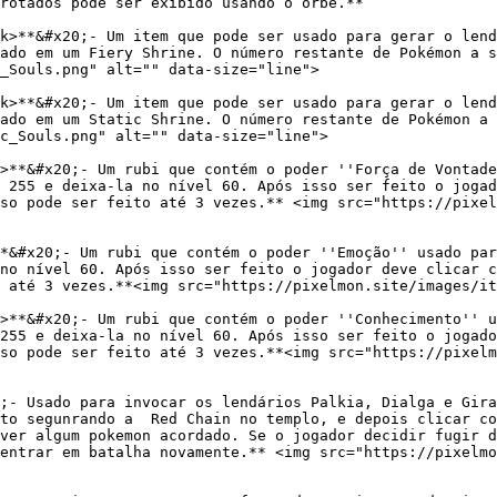
rotados pode ser exibido usando o orbe.**

k>**&#x20;- Um item que pode ser usado para gerar o lend
ado em um Fiery Shrine. O número restante de Pokémon a s
_Souls.png" alt="" data-size="line">

k>**&#x20;- Um item que pode ser usado para gerar o lend
ado em um Static Shrine. O número restante de Pokémon a 
c_Souls.png" alt="" data-size="line">

>**&#x20;- Um rubi que contém o poder ''Força de Vontade
 255 e deixa-la no nível 60. Após isso ser feito o jogad
so pode ser feito até 3 vezes.** <img src="https://pixel
*&#x20;- Um rubi que contém o poder ''Emoção'' usado par
no nível 60. Após isso ser feito o jogador deve clicar c
 até 3 vezes.**<img src="https://pixelmon.site/images/it
>**&#x20;- Um rubi que contém o poder ''Conhecimento'' u
255 e deixa-la no nível 60. Após isso ser feito o jogado
so pode ser feito até 3 vezes.**<img src="https://pixelm
;- Usado para invocar os lendários Palkia, Dialga e Gira
to segunrando a  Red Chain no templo, e depois clicar co
ver algum pokemon acordado. Se o jogador decidir fugir d
entrar em batalha novamente.** <img src="https://pixelmo